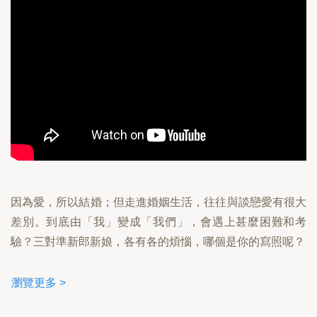
因為愛，所以結婚；但走進婚姻生活，往往與談戀愛有很大
差別。到底由「我」變成「我們」，會遇上甚麼困難和考
驗？三對準新郎新娘，各有各的煩惱，哪個是你的寫照呢？
瀏覽更多 >