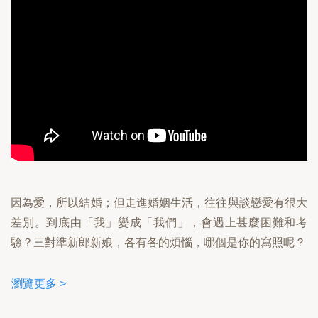
因為愛，所以結婚；但走進婚姻生活，往往與談戀愛有很大
差別。到底由「我」變成「我們」，會遇上甚麼困難和考
驗？三對準新郎新娘，各有各的煩惱，哪個是你的寫照呢？
瀏覽更多 >