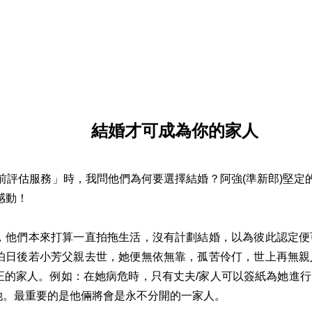
結婚才可成為你的家人
評估服務」時，我問他們為何要選擇結婚？阿強(準新郎)堅定的
感動！
他們本來打算一直拍拖生活，沒有計劃結婚，以為彼此認定便
怕日後若小芳父親去世，她便無依無靠，孤苦伶仃，世上再無親
正的家人。例如：在她病危時，只有丈夫/家人可以簽紙為她進
她。最重要的是他倆將會是永不分開的一家人。