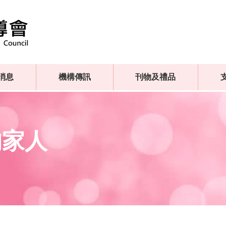
消息
機構傳訊
刊物及禮品
的家人