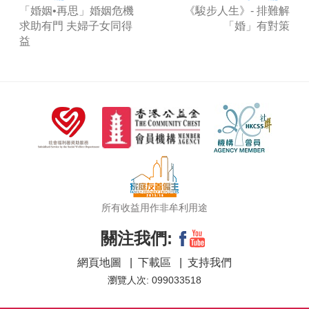
「婚姻•再思」婚姻危機
《駿步人生》- 排難解
求助有門 夫婦子女同得
「婚」有對策
益
所有收益用作非牟利用途
關注我們:
網頁地圖
|
下載區
|
支持我們
瀏覽人次: 099033518