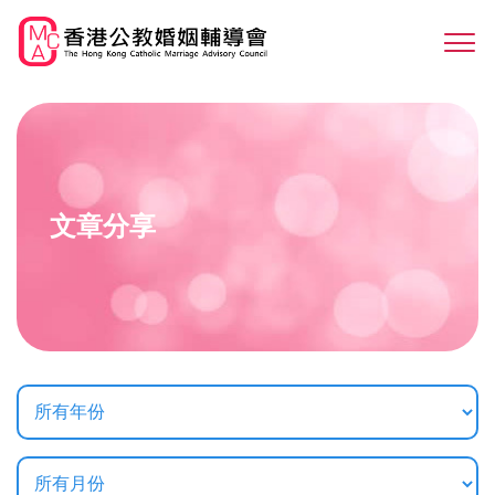
Skip
to
Sw
main
M
content
文章分享