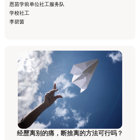
恩苗学前单位社工服务队
学校社工
李碧茵
经歷离别的痛，断捨离的方法可行吗？