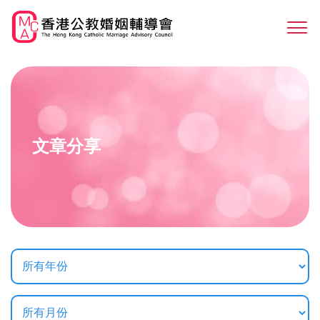
Skip
to
Sw
main
M
content
文章分享