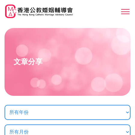
Skip
to
Sw
main
M
content
文章分享