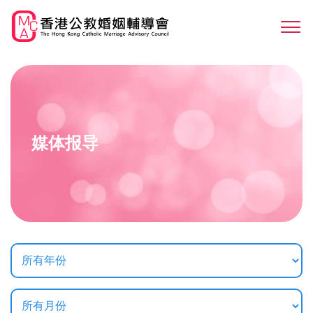
Skip
to
Sw
main
M
content
媒体报导