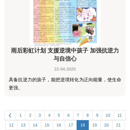
雨后彩虹计划 支援逆境中孩子 加强抗逆力
与自信心
22-04-2020
具备抗逆力的孩子，能把逆境转化为正向能量，使生命
更强。
1
2
3
4
5
6
7
8
9
10
11
12
13
14
15
16
17
18
19
20
21