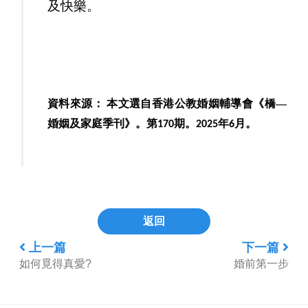
及快樂。
資料來源：
本文選自香港公教婚姻輔導會《橋—
婚姻及家庭季刊》。第
期。
年
月
。
170
2025
6
返回
上一篇
下一篇
如何覓得真愛?
婚前第一步