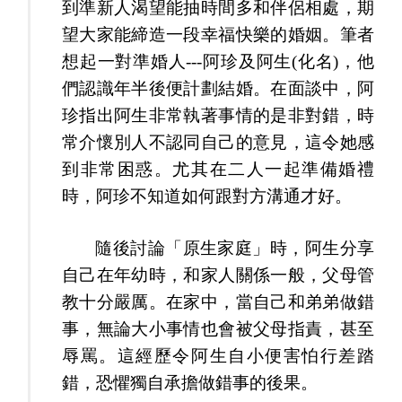
到準新人渴望能抽時間多和伴侶相處，期
望大家能締造一段幸福快樂的婚姻。筆者
想起一對準婚人---阿珍及阿生(化名)，他
們認識年半後便計劃結婚。在面談中，阿
珍指出阿生非常執著事情的是非對錯，時
常介懷別人不認同自己的意見，這令她感
到非常困惑。尤其在二人一起準備婚禮
時，阿珍不知道如何跟對方溝通才好。
隨後討論「原生家庭」時，阿生分享
自己在年幼時，和家人關係一般，父母管
教十分嚴厲。在家中，當自己和弟弟做錯
事，無論大小事情也會被父母指責，甚至
辱罵。這經歷令阿生自小便害怕行差踏
錯，恐懼獨自承擔做錯事的後果。