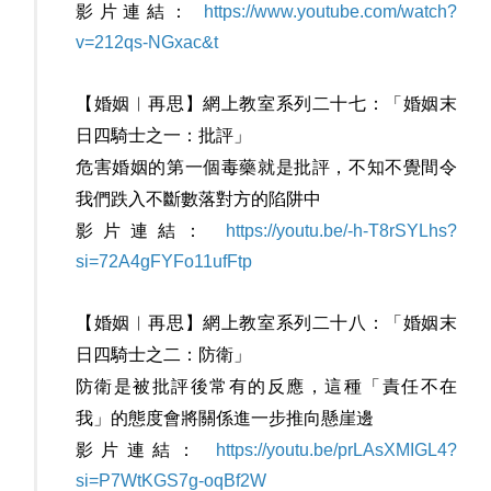
影片連結：
https://www.youtube.com/watch?
v=212qs-NGxac&t
【婚姻︳再思】網上教室系列二十七：「婚姻末
日四騎士之一：批評」
危害婚姻的第一個毒藥就是批評，不知不覺間令
我們跌入不斷數落對方的陷阱中
影片連結：
https://youtu.be/-h-T8rSYLhs?
si=72A4gFYFo11ufFtp
【婚姻︳再思】網上教室系列二十八：「婚姻末
日四騎士之二：防衛」
防衛是被批評後常有的反應，這種「責任不在
我」的態度會將關係進一步推向懸崖邊
影片連結：
https://youtu.be/prLAsXMIGL4?
si=P7WtKGS7g-oqBf2W