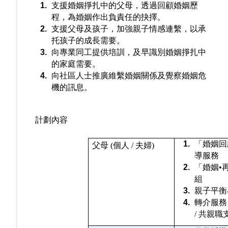
支援婚姻掙扎中的父母，透過回顧婚姻歷
程，為婚姻作出負責任的抉擇。
支援父母及孩子，加強親子情感連繫，以承
托孩子的成長需要。
向專業同工提供培訓，及早識別婚姻掙扎中
的家庭需要。
向社區人士推廣維繫婚姻關係及覺察婚姻危
機的訊息。
計劃內容
「婚姻回
父母 (個人 / 夫婦)
導服務
「婚姻
•
組
親子平衡
轉介服務
/ 共親職