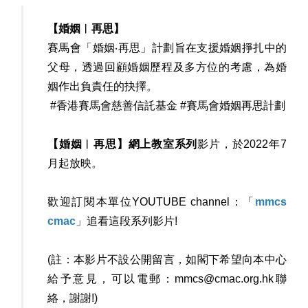
【婚姻︳再思】
賽馬會「婚姻‧再思」計劃旨在支援婚姻掙扎中的
父母，透過回顧婚姻歷程及多方位的考慮，為婚
姻作出負責任的抉擇。
#香港賽馬會慈善信託基金 #賽馬會婚姻再思計劃
【婚姻︳再思】網上教室系列
影片，於2022年7
月起放映。
歡迎訂閱本單位YOUTUBE channel：「
mmcs
cmac
」追看這段系列影片!
(註：本影片不設公開留言，如閣下希望向本中心
給予意見，可以電郵：
mmcs@cmac.org.hk
聯
絡，謝謝!)