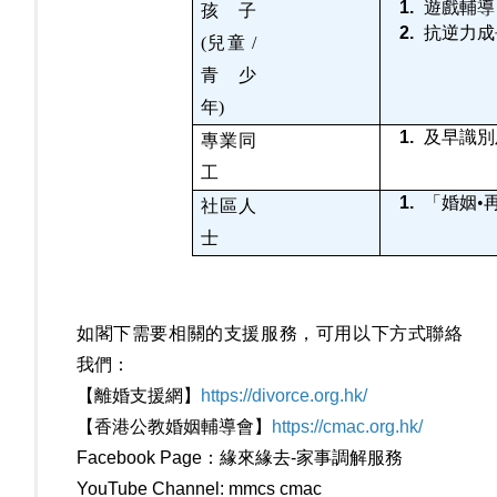
遊戲輔導 
孩子
抗逆力成
(兒童 /
青少
年)
及早
識別
專業同
工
「婚姻
•
社區人
士
如閣下需要相關的支援服務，可用以下方式聯絡
我們：
【離婚支援網】
https://divorce.org.hk/
【香港公教婚姻輔導會】
https://cmac.org.hk/
Facebook Page：緣來緣去-家事調解服務
YouTube Channel: mmcs cmac