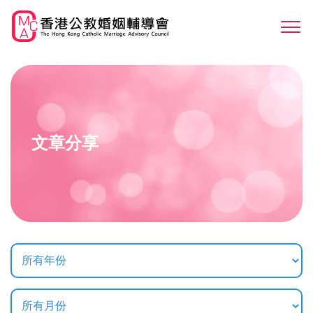
Skip
to
Sw
main
M
content
文章分享