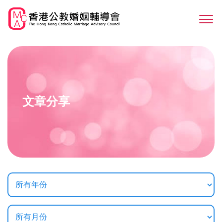
Skip
to
Sw
main
M
content
文章分享