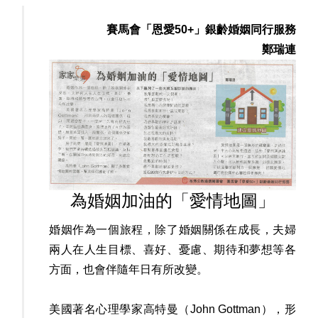
賽馬會「恩愛50+」銀齡婚姻同行服務
鄭瑞連
為婚姻加油的「愛情地圖」
婚姻作為一個旅程，除了婚姻關係在成長，夫婦
兩人在人生目標、喜好、憂慮、期待和夢想等各
方面，也會伴隨年日有所改變。
美國著名心理學家高特曼（John Gottman），形