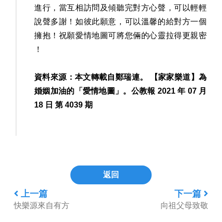
進行，當互相訪問及傾聽完對方心聲，可以輕輕
說聲多謝！如彼此願意，可以溫馨的給對方一個
擁抱！祝願愛情地圖可將您倆的心靈拉得更親密
！
資料來源：本文轉載自鄭瑞連。 【家家樂道】為
婚姻加油的「愛情地圖」。公教報 2021 年 07 月
18 日 第 4039 期
返回
上一篇
下一篇
快樂源來自有方
向祖父母致敬