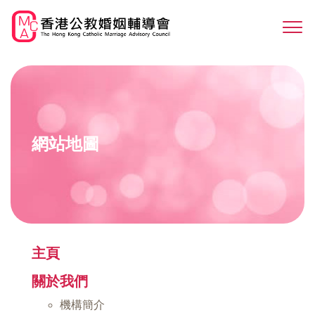
Skip
to
Sw
main
M
content
網站地圖
主頁
關於我們
機構簡介