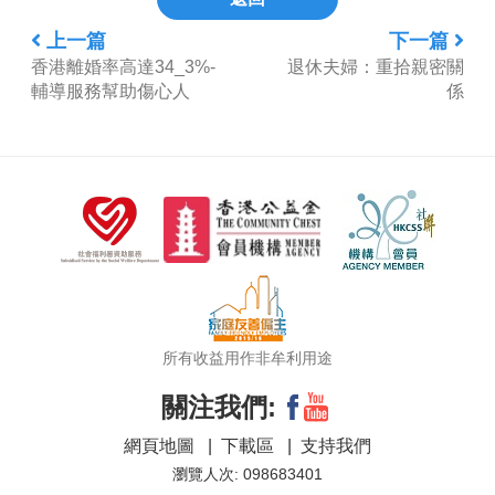
上一篇
下一篇
香港離婚率高達34_3%-
退休夫婦：重拾親密關
輔導服務幫助傷心人
係
所有收益用作非牟利用途
關注我們:
網頁地圖
|
下載區
|
支持我們
瀏覽人次: 098683401