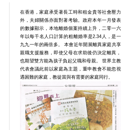
在香港，家庭承受著長工時和租金貴等社會壓力
外，夫婦關係亦面對著考驗。政府本年一月發表
的數據顯示，本地離婚個案持續上升，二零一六
年以每千名人口計算的粗離婚率是2.34人，是一
九九一年的兩倍多。 本會近年開展離異家庭共享
親職支援服務，即使父母在求助後仍決定離異，
也期望雙方能為孩子負起父職和母親。 世界主教
代表會議此前以家庭為主題，重申教會不能忽視
遇困難的家庭，教徒當與有需要的家庭同行。