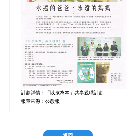
計劃詳情：
「以孩為本」共享親職計劃
報章來源：
公教報
返回