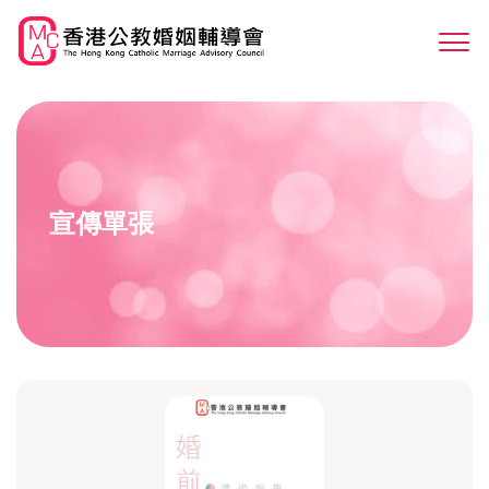
Skip
to
Sw
main
M
content
宣傳單張