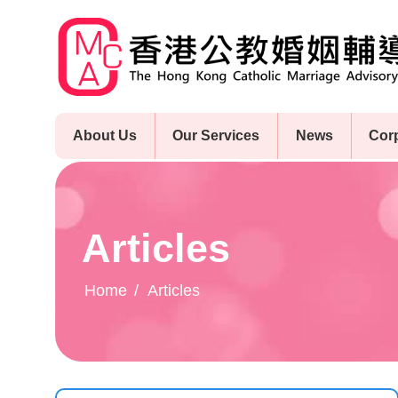
Skip
to
main
content
About Us
Our Services
News
Cor
Articles
Home
Articles