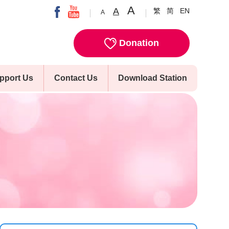
A
A
繁
简
EN
A
Donation
pport Us
Contact Us
Download Station