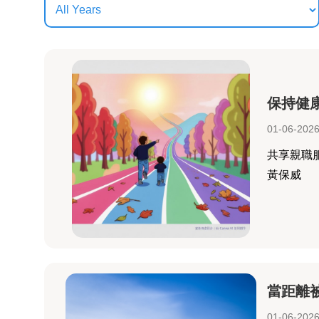
保持健
01-06-202
共享親職
黃保威
當距離
01-06-202