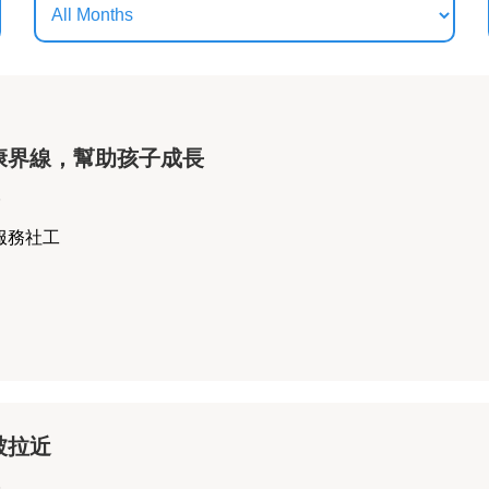
康界線，幫助孩子成長
6
服務社工
被拉近
6