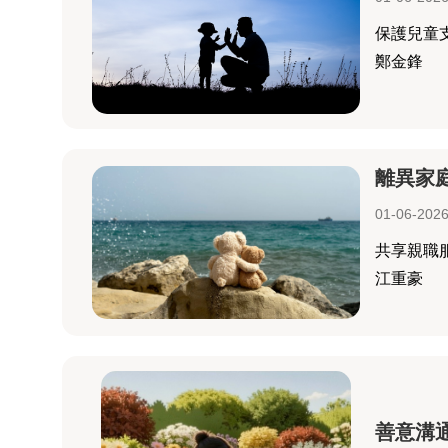
保護兒童
鄭金鋒
離異家
01-06-202
共享親職
江重豪
善意溝通