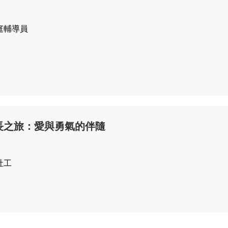
6
庭輔導員
長之旅：愛與勇氣的伴隨
6
社工