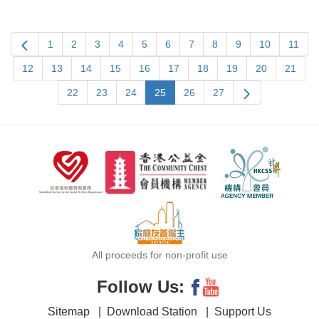
1
2
3
4
5
6
7
8
9
10
11
12
13
14
15
16
17
18
19
20
21
22
23
24
25
26
27
All proceeds for non-profit use
Follow Us:
Sitemap
|
Download Station
|
Support Us