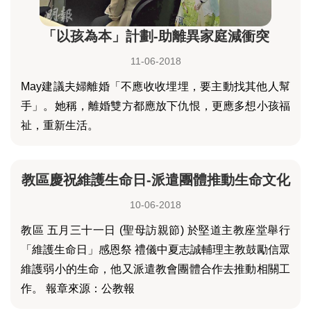
「以孩為本」計劃-助離異家庭減衝突
11-06-2018
May建議夫婦離婚「不應收收埋埋，要主動找其他人幫
手」。她稱，離婚雙方都應放下仇恨，更應多想小孩福
祉，重新生活。
教區慶祝維護生命日-派遣團體推動生命文化
10-06-2018
教區 五月三十一日 (聖母訪親節) 於堅道主教座堂舉行
「維護生命日」感恩祭 禮儀中夏志誠輔理主教鼓勵信眾
維護弱小的生命，他又派遣教會團體合作去推動相關工
作。 報章來源：公教報