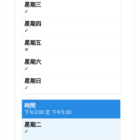
三
✓
四
✓
五
六
✕
日
✓
✓
下午2:00 至 下午5:30
✓