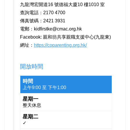
九龍灣宏開道16 號德福大廈10 樓1010 室
查詢電話：2170 4700
傳真號碼：2421 3931
電郵：
kidfirstke@cmac.org.hk
Facebook:
親和坊共享親職支援中心(九龍東)
網址：
https://coparenting.org.hk/
開放時間
開
上午9:00 至 下午1:00
放
時
間
整天休息
一
✓
二