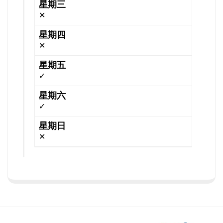
✕
✕
✓
✓
✕