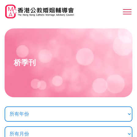
Skip
to
Sw
main
M
content
桥季刊