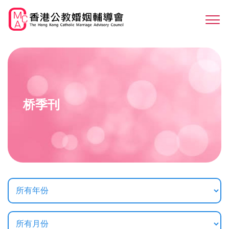
Skip
to
Sw
main
M
content
桥季刊