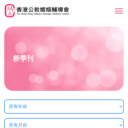
Skip
to
Sw
main
M
content
桥季刊